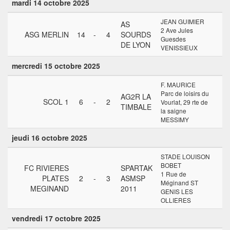
mardi 14 octobre 2025
JEAN GUIMIER
AS
2 Ave Jules
ASG MERLIN
14
-
4
SOURDS
Guesdes
DE LYON
VENISSIEUX
mercredi 15 octobre 2025
F. MAURICE
Parc de loisirs du
AG2R LA
SCOL 1
6
-
2
Vourlat, 29 rte de
TIMBALE
la saigne
MESSIMY
jeudi 16 octobre 2025
STADE LOUISON
BOBET
FC RIVIERES
SPARTAK
1 Rue de
PLATES
2
-
3
ASMSP
Méginand ST
MEGINAND
2011
GENIS LES
OLLIERES
vendredi 17 octobre 2025