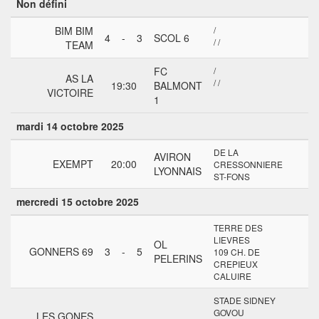
Non défini
BIM BIM
/
4
-
3
SCOL 6
/ /
TEAM
FC
/
AS LA
/ /
19:30
BALMONT
VICTOIRE
1
mardi 14 octobre 2025
DE LA
AVIRON
EXEMPT
20:00
CRESSONNIERE
LYONNAIS
ST-FONS
mercredi 15 octobre 2025
TERRE DES
LIEVRES
OL
GONNERS 69
3
-
5
109 CH. DE
PELERINS
CREPIEUX
CALUIRE
STADE SIDNEY
GOVOU
LES GONES