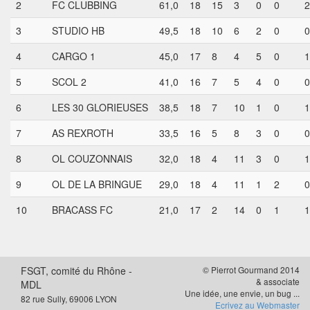
2
FC CLUBBING
61,0
18
15
3
0
0
2
3
STUDIO HB
49,5
18
10
6
2
0
0
4
CARGO 1
45,0
17
8
4
5
0
1
5
SCOL 2
41,0
16
7
5
4
0
0
6
LES 30 GLORIEUSES
38,5
18
7
10
1
0
1
7
AS REXROTH
33,5
16
5
8
3
0
0
8
OL COUZONNAIS
32,0
18
4
11
3
0
1
9
OL DE LA BRINGUE
29,0
18
4
11
1
2
0
10
BRACASS FC
21,0
17
2
14
0
1
1
FSGT, comité du Rhône -
© Pierrot Gourmand 2014
& associate
MDL
Une idée, une envie, un bug ...
82 rue Sully, 69006 LYON
Ecrivez au Webmaster