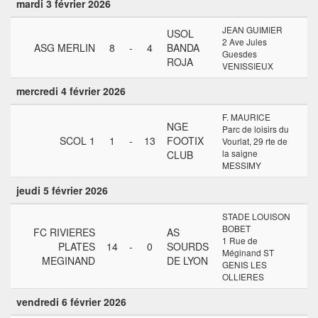
mardi 3 février 2026
JEAN GUIMIER
USOL
2 Ave Jules
ASG MERLIN
8
-
4
BANDA
Guesdes
ROJA
VENISSIEUX
mercredi 4 février 2026
F. MAURICE
NGE
Parc de loisirs du
SCOL 1
1
-
13
FOOTIX
Vourlat, 29 rte de
la saigne
CLUB
MESSIMY
jeudi 5 février 2026
STADE LOUISON
BOBET
FC RIVIERES
AS
1 Rue de
PLATES
14
-
0
SOURDS
Méginand ST
MEGINAND
DE LYON
GENIS LES
OLLIERES
vendredi 6 février 2026