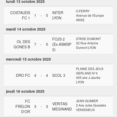
lundi 13 octobre 2025
O.FERRY
COSTAUDS
INTER
1
-
0
Avenue de l'Europe
FC 1
LYON
ANSE
mardi 14 octobre 2025
FC2S 2
STADE DUMONT
OL DES
32 Rue Antoine
7
-
5
(Ex.ASMSP
GONES B
Dumont LYON
2)
mercredi 15 octobre 2025
PLAINE DES JEUX
GERLAND N°4
DRO FC
4
-
4
SCOL 3
405 ave J.Jaurès
LYON
jeudi 16 octobre 2025
FC
JEAN GUIMIER
VERITAS
2 Ave Jules Guesdes
FRELON
3
-
3
MEGINAND
VENISSIEUX
D'OR