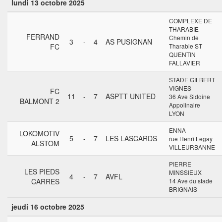
lundi 13 octobre 2025
COMPLEXE DE
THARABIE
FERRAND
Chemin de
3
-
4
AS PUSIGNAN
FC
Tharabie ST
QUENTIN
FALLAVIER
STADE GILBERT
VIGNES
FC
11
-
7
ASPTT UNITED
36 Ave Sidoine
BALMONT 2
Appolinaire
LYON
ENNA
LOKOMOTIV
5
-
7
LES LASCARDS
rue Henri Legay
ALSTOM
VILLEURBANNE
PIERRE
LES PIEDS
MINSSIEUX
4
-
7
AVFL
CARRES
14 Ave du stade
BRIGNAIS
jeudi 16 octobre 2025