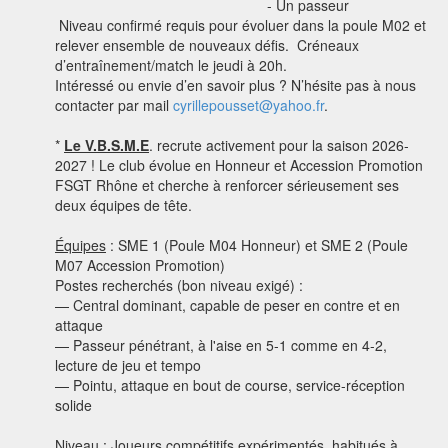
- Un passeur
Niveau confirmé requis pour évoluer dans la poule M02 et
relever ensemble de nouveaux défis. Créneaux
d’entraînement/match le jeudi à 20h.
Intéressé ou envie d’en savoir plus ? N’hésite pas à nous
contacter par mail
cyrillepousset@yahoo.fr
.
*
Le V.B.S.M.E
. recrute activement pour la saison 2026-
2027 ! Le club évolue en Honneur et Accession Promotion
FSGT Rhône et cherche à renforcer sérieusement ses
deux équipes de tête.
Équipes
: SME 1 (Poule M04 Honneur) et SME 2 (Poule
M07 Accession Promotion)
Postes recherchés (bon niveau exigé) :
— Central dominant, capable de peser en contre et en
attaque
— Passeur pénétrant, à l'aise en 5-1 comme en 4-2,
lecture de jeu et tempo
— Pointu, attaque en bout de course, service-réception
solide
Niveau : Joueurs compétitifs expérimentés, habitués à