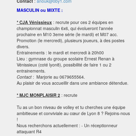
Contact
:
anouk@oby1.com
MASCULIN ou MIXTE :
* CJA Vénissieux
: recrute pour ces 2 équipes en
championnat masculin 6x6, qui évolueront l'année
prochaine en M10 3eme série (le mardi) et M07 acc.
Promotion (le mercredi), plusieurs joueurs, à des postes
divers.
Entrainements : le mardi et mercredi à 20h00
Lieu : gymnase du groupe scolaire Ernest Renan à
Vénissieux (coté lyon8), possibilité de faire 1 ou 2
entrainements.
Contact
: Marjorie au 0679655564.
Au plaisir de vous accueillir dans une ambiance détendue.
* MJC MONPLAISIR 2
: recrute
Tu as un bon niveau de volley et tu cherches une équipe
ambitieuse et conviviale au cœur de Lyon 8 ? Rejoins-nous
!
Nous recherchons actuellement : - Un réceptionneur
attaquant R4