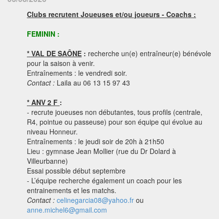
Clubs recrutent Joueuses et/ou joueurs - Coachs :
FEMININ :
* VAL DE SAÔNE
:
recherche un(e) entraîneur(e) bénévole
pour la saison à venir.
Entraînements : le vendredi soir.
Contact :
Laila au 06 13 15 97 43
* ANV 2 F
:
- recrute joueuses non débutantes, tous profils (centrale,
R4, pointue ou passeuse) pour son équipe qui évolue au
niveau Honneur.
Entraînements : le jeudi soir de 20h à 21h50
Lieu : gymnase Jean Mollier (rue du Dr Dolard à
Villeurbanne)
Essai possible début septembre
- L’équipe recherche également un coach pour les
entrainements et les matchs.
Contact :
celinegarcia08@yahoo.fr
ou
anne.michel6@gmail.com