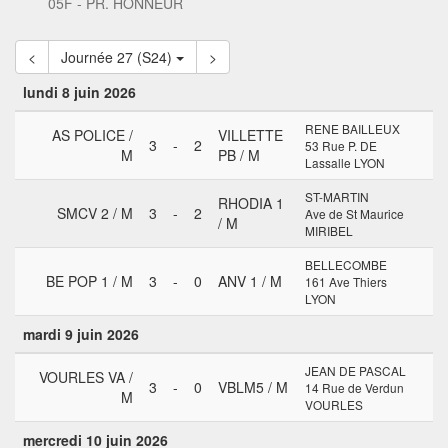
05F - PR. HONNEUR
<
Journée 27 (S24)
>
lundi 8 juin 2026
RENE BAILLEUX
AS POLICE /
VILLETTE
3
-
2
53 Rue P. DE
M
PB / M
Lassalle LYON
ST-MARTIN
RHODIA 1
SMCV 2 / M
3
-
2
Ave de St Maurice
/ M
MIRIBEL
BELLECOMBE
BE POP 1 / M
3
-
0
ANV 1 / M
161 Ave Thiers
LYON
mardi 9 juin 2026
JEAN DE PASCAL
VOURLES VA /
3
-
0
VBLM5 / M
14 Rue de Verdun
M
VOURLES
mercredi 10 juin 2026