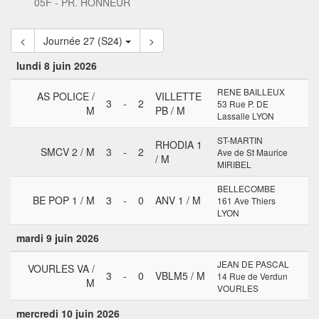
05F - PR. HONNEUR
<
Journée 27 (S24)
>
lundi 8 juin 2026
RENE BAILLEUX
AS POLICE /
VILLETTE
3
-
2
53 Rue P. DE
M
PB / M
Lassalle LYON
ST-MARTIN
RHODIA 1
SMCV 2 / M
3
-
2
Ave de St Maurice
/ M
MIRIBEL
BELLECOMBE
BE POP 1 / M
3
-
0
ANV 1 / M
161 Ave Thiers
LYON
mardi 9 juin 2026
JEAN DE PASCAL
VOURLES VA /
3
-
0
VBLM5 / M
14 Rue de Verdun
M
VOURLES
mercredi 10 juin 2026