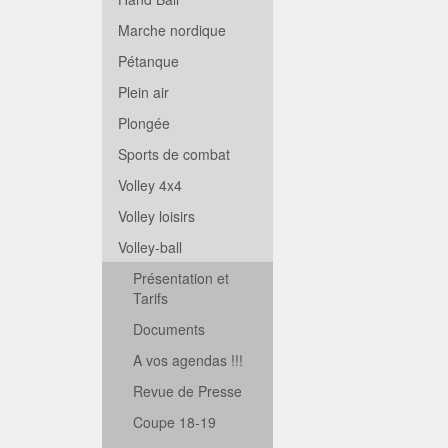
Marche nordique
Pétanque
Plein air
Plongée
Sports de combat
Volley 4x4
Volley loisirs
Volley-ball
Présentation et
Tarifs
Documents
A vos agendas !!!
Revue de Presse
Coupe 18-19