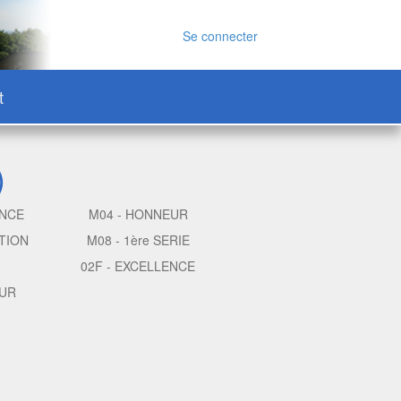
Se connecter
t
)
ENCE
M04 - HONNEUR
TION
M08 - 1ère SERIE
02F - EXCELLENCE
EUR