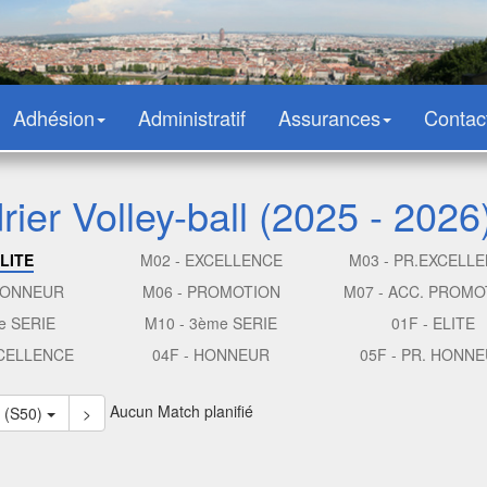
Adhésion
Administratif
Assurances
Contac
ier Volley-ball (2025 - 2026
ELITE
M02 - EXCELLENCE
M03 - PR.EXCELL
 HONNEUR
M06 - PROMOTION
M07 - ACC. PROMO
e SERIE
M10 - 3ème SERIE
01F - ELITE
XCELLENCE
04F - HONNEUR
05F - PR. HONN
Aucun Match planifié
7 (S50)
>