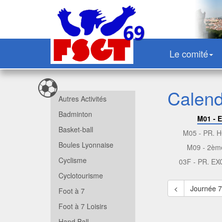
Le comité
Calendr
Autres Activités
Badminton
M01 - 
Basket-ball
M05 - PR.
Boules Lyonnaise
M09 - 2èm
Cyclisme
03F - PR. E
Cyclotourisme
<
Journée 
Foot à 7
Foot à 7 Loisirs
Hand Ball