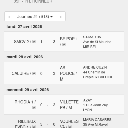
05F - PR. HONNEUR
<
Journée 21 (S18)
>
lundi 27 avril 2026
ST-MARTIN
BE POP 1
SMCV 2 / M
1
-
3
Ave de St Maurice
/ M
MIRIBEL
mardi 28 avril 2026
AS
ANDRE CUZIN
44 Chemin de
CALUIRE / M
0
-
3
POLICE /
Crépieux CALUIRE
M
mercredi 29 avril 2026
J.ZAY
RHODIA 1 /
VILLETTE
0
-
3
1 Rue Jean Zay
M
PB / M
LYON
MARIA CASARES
RILLIEUX
VOURLES
3
-
0
35 Ave M.Ravel
EVBC 1 / M
VA / M