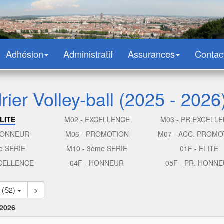
Adhésion
Administratif
Assurances
Contac
ier Volley-ball (2025 - 2026
ELITE
M02 - EXCELLENCE
M03 - PR.EXCELL
 HONNEUR
M06 - PROMOTION
M07 - ACC. PROMO
e SERIE
M10 - 3ème SERIE
01F - ELITE
XCELLENCE
04F - HONNEUR
05F - PR. HONN
 (S2)
>
 2026