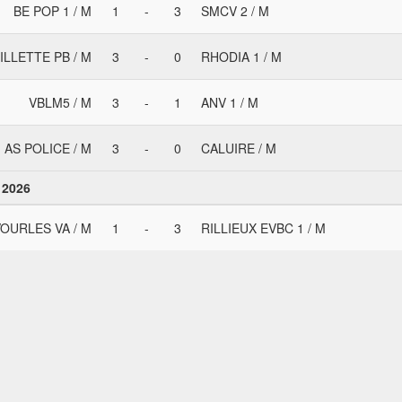
BE POP 1 / M
1
-
3
SMCV 2 / M
ILLETTE PB / M
3
-
0
RHODIA 1 / M
VBLM5 / M
3
-
1
ANV 1 / M
AS POLICE / M
3
-
0
CALUIRE / M
 2026
OURLES VA / M
1
-
3
RILLIEUX EVBC 1 / M