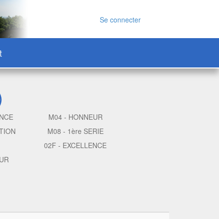
Se connecter
t
)
ENCE
M04 - HONNEUR
TION
M08 - 1ère SERIE
02F - EXCELLENCE
EUR