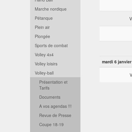
Marche nordique
Pétanque
V
Plein air
Plongée
Sports de combat
Volley 4x4
mardi 6 janvier
Volley loisirs
Volley-ball
V
Présentation et
Tarifs
Documents
A vos agendas !!!
Revue de Presse
Coupe 18-19