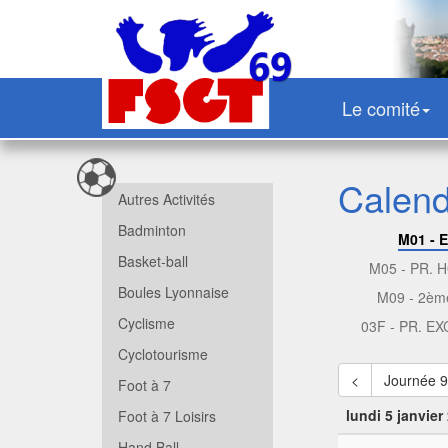
Le comité
Calendr
Autres Activités
Badminton
M01 - 
Basket-ball
M05 - PR.
Boules Lyonnaise
M09 - 2èm
Cyclisme
03F - PR. E
Cyclotourisme
<
Journée 9
Foot à 7
lundi 5 janvier
Foot à 7 Loisirs
Hand Ball