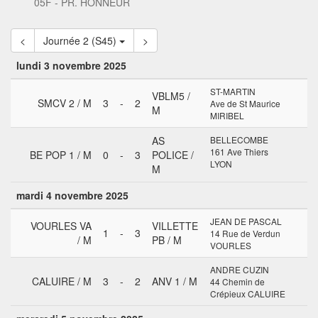
05F - PR. HONNEUR
<
Journée 2 (S45)
>
lundi 3 novembre 2025
ST-MARTIN
VBLM5 /
SMCV 2 / M
3
-
2
Ave de St Maurice
M
MIRIBEL
AS
BELLECOMBE
161 Ave Thiers
BE POP 1 / M
0
-
3
POLICE /
LYON
M
mardi 4 novembre 2025
JEAN DE PASCAL
VOURLES VA
VILLETTE
1
-
3
14 Rue de Verdun
/ M
PB / M
VOURLES
ANDRE CUZIN
CALUIRE / M
3
-
2
ANV 1 / M
44 Chemin de
Crépieux CALUIRE