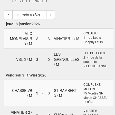
05F - PR. HONNEUR
<
Journée 9 (S2)
>
jeudi 8 janvier 2026
MJC
COLBERT
11 rue Louis
MONPLAISIR
2
-
3
VINATIER 1 / M
Chapuy LYON
3 / M
LES BROSSES
LES
214 rue de la
VSL 2 / M
3
-
0
GRENOUILLES
poudrette
/ M
VILLEURBANNE
vendredi 9 janvier 2026
COMPLEXE
MOLEYE
CHASSE VB
ST-RAMBERT
3
-
0
75 Montée St-
1 / M
3 / M
Martin CHASSE /
RHÔNE
VINATIER
VINATIER 2 /
3
-
0
SMCV 1 / M
95 bd Pinel