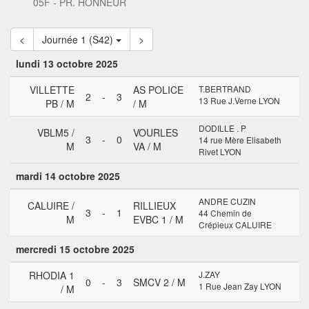
05F - PR. HONNEUR
<
Journée 1 (S42)
>
lundi 13 octobre 2025
VILLETTE
AS POLICE
T.BERTRAND
2
-
3
13 Rue J.Verne LYON
PB / M
/ M
DODILLE . P
VBLM5 /
VOURLES
3
-
0
14 rue Mère Elisabeth
M
VA / M
Rivet LYON
mardi 14 octobre 2025
ANDRE CUZIN
CALUIRE /
RILLIEUX
3
-
1
44 Chemin de
M
EVBC 1 / M
Crépieux CALUIRE
mercredi 15 octobre 2025
RHODIA 1
J.ZAY
0
-
3
SMCV 2 / M
1 Rue Jean Zay LYON
/ M