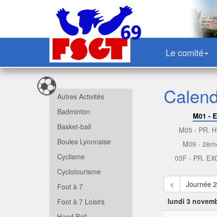
Le comité
Calendr
Autres Activités
Badminton
M01 - 
Basket-ball
M05 - PR.
Boules Lyonnaise
M09 - 2èm
Cyclisme
03F - PR. E
Cyclotourisme
<
Journée 
Foot à 7
lundi 3 novem
Foot à 7 Loisirs
Hand Ball