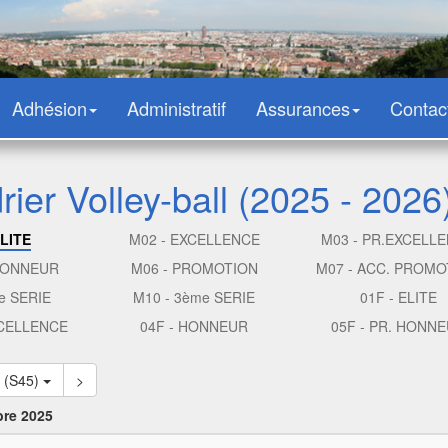
Adhésion
Administratif
Assurances
Contac
ier Volley-ball (2025 - 2026
ELITE
M02 - EXCELLENCE
M03 - PR.EXCELL
 HONNEUR
M06 - PROMOTION
M07 - ACC. PROMO
e SERIE
M10 - 3ème SERIE
01F - ELITE
XCELLENCE
04F - HONNEUR
05F - PR. HONN
2 (S45)
>
bre 2025