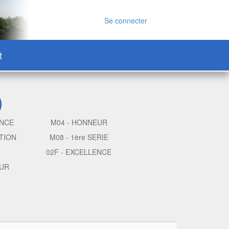
Se connecter
t
)
ENCE
M04 - HONNEUR
TION
M08 - 1ère SERIE
02F - EXCELLENCE
EUR