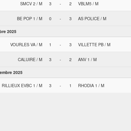
SMCV 2 / M
3
-
2
VBLM5 / M
BE POP 1 / M
0
-
3
AS POLICE / M
bre 2025
VOURLES VA / M
1
-
3
VILLETTE PB / M
CALUIRE / M
3
-
2
ANV 1 / M
vembre 2025
RILLIEUX EVBC 1 / M
3
-
1
RHODIA 1 / M