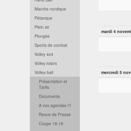
Marche nordique
Pétanque
Plein air
mardi 4 novem
Plongée
Sports de combat
Volley 4x4
Volley loisirs
Volley-ball
mercredi 5 no
Présentation et
Tarifs
Documents
A vos agendas !!!
Revue de Presse
Coupe 18-19