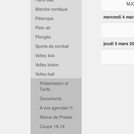
MJC
Marche nordique
mercredi 4 mar
Pétanque
Plein air
Plongée
jeudi 5 mars 2
Sports de combat
Volley 4x4
Volley loisirs
Volley-ball
Présentation et
Tarifs
Documents
A vos agendas !!!
Revue de Presse
Coupe 18-19