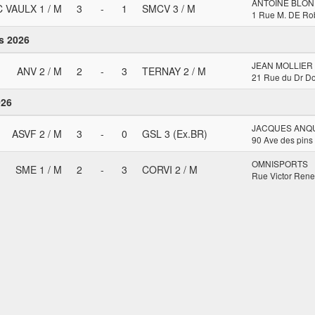
ANTOINE BLON
 VAULX 1 / M
3
-
1
SMCV 3 / M
1 Rue M. DE Ro
s 2026
JEAN MOLLIER
ANV 2 / M
2
-
3
TERNAY 2 / M
21 Rue du Dr 
026
JACQUES ANQU
ASVF 2 / M
3
-
0
GSL 3 (Ex.BR)
90 Ave des pin
OMNISPORTS
SME 1 / M
2
-
3
CORVI 2 / M
Rue Victor Ren