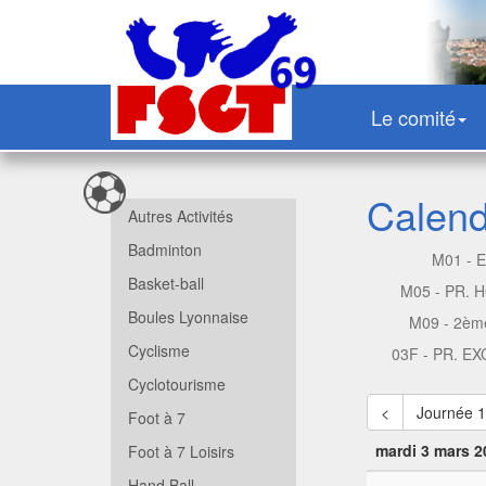
Le comité
Calendr
Autres Activités
Badminton
M01 - 
Basket-ball
M05 - PR.
Boules Lyonnaise
M09 - 2èm
Cyclisme
03F - PR. E
Cyclotourisme
<
Journée 
Foot à 7
mardi 3 mars 2
Foot à 7 Loisirs
Hand Ball