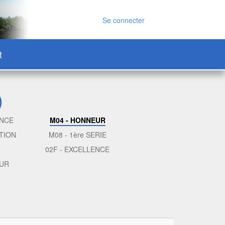
Se connecter
t
)
ENCE
M04 - HONNEUR
TION
M08 - 1ère SERIE
02F - EXCELLENCE
EUR