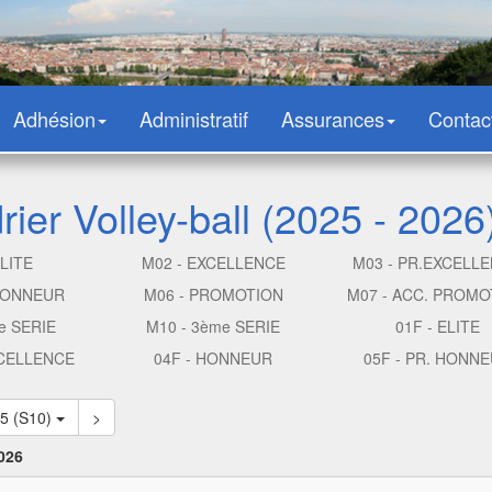
Adhésion
Administratif
Assurances
Contac
ier Volley-ball (2025 - 2026
ELITE
M02 - EXCELLENCE
M03 - PR.EXCELL
 HONNEUR
M06 - PROMOTION
M07 - ACC. PROMO
e SERIE
M10 - 3ème SERIE
01F - ELITE
XCELLENCE
04F - HONNEUR
05F - PR. HONN
15 (S10)
>
026