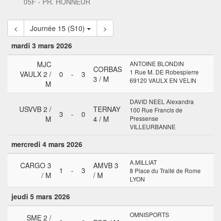
05F - PR. HONNEUR
<
Journée 15 (S10)
>
mardi 3 mars 2026
MJC
ANTOINE BLONDIN
CORBAS
1 Rue M. DE Robespierre
VAULX 2 /
0
-
3
3 / M
69120 VAULX EN VELIN
M
DAVID NEEL Alexandra
USVVB 2 /
TERNAY
100 Rue Francis de
3
-
0
M
4 / M
Pressense
VILLEURBANNE
mercredi 4 mars 2026
A.MILLIAT
CARGO 3
AMVB 3
1
-
3
8 Place du Traité de Rome
/ M
/ M
LYON
jeudi 5 mars 2026
OMNISPORTS
SME 2 /