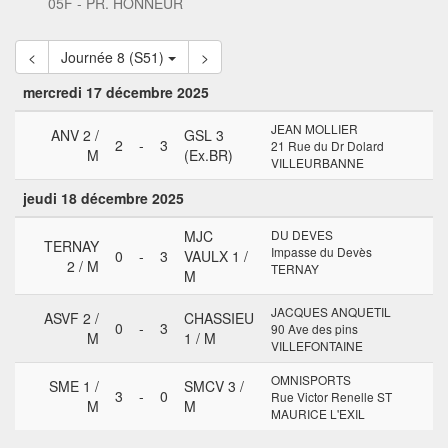
05F - PR. HONNEUR
<
Journée 8 (S51)
>
mercredi 17 décembre 2025
JEAN MOLLIER
ANV 2 /
GSL 3
2
-
3
21 Rue du Dr Dolard
M
(Ex.BR)
VILLEURBANNE
jeudi 18 décembre 2025
MJC
DU DEVES
TERNAY
Impasse du Devès
0
-
3
VAULX 1 /
2 / M
TERNAY
M
JACQUES ANQUETIL
ASVF 2 /
CHASSIEU
0
-
3
90 Ave des pins
M
1 / M
VILLEFONTAINE
OMNISPORTS
SME 1 /
SMCV 3 /
3
-
0
Rue Victor Renelle ST
M
M
MAURICE L'EXIL