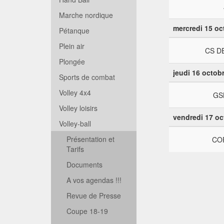
Marche nordique
mercredi 15 oc
Pétanque
Plein air
CS D
Plongée
jeudi 16 octob
Sports de combat
Volley 4x4
GSL
Volley loisirs
vendredi 17 oc
Volley-ball
Présentation et
COR
Tarifs
Documents
A vos agendas !!!
Revue de Presse
Coupe 18-19