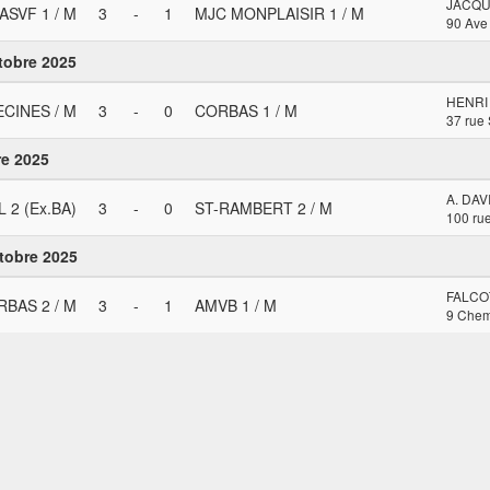
JACQU
ASVF 1 / M
3
-
1
MJC MONPLAISIR 1 / M
90 Ave
tobre 2025
HENRI
ECINES / M
3
-
0
CORBAS 1 / M
37 rue
re 2025
A. DAV
 2 (Ex.BA)
3
-
0
ST-RAMBERT 2 / M
100 ru
tobre 2025
FALCO
BAS 2 / M
3
-
1
AMVB 1 / M
9 Chem