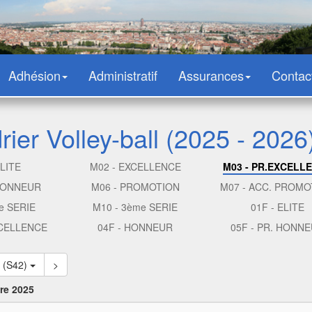
Adhésion
Administratif
Assurances
Contac
ier Volley-ball (2025 - 2026
ELITE
M02 - EXCELLENCE
M03 - PR.EXCELL
 HONNEUR
M06 - PROMOTION
M07 - ACC. PROMO
e SERIE
M10 - 3ème SERIE
01F - ELITE
XCELLENCE
04F - HONNEUR
05F - PR. HONN
1 (S42)
>
re 2025