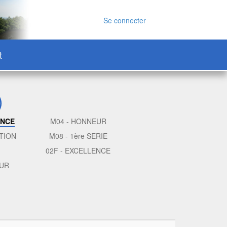
Se connecter
t
)
ENCE
M04 - HONNEUR
TION
M08 - 1ère SERIE
02F - EXCELLENCE
EUR