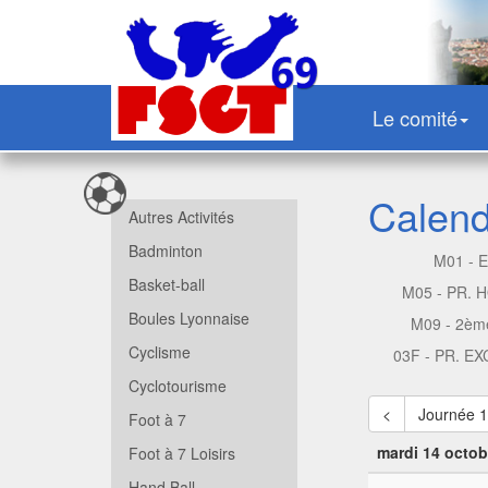
Le comité
Calendr
Autres Activités
Badminton
M01 - 
Basket-ball
M05 - PR.
Boules Lyonnaise
M09 - 2èm
Cyclisme
03F - PR. E
Cyclotourisme
<
Journée 
Foot à 7
mardi 14 octob
Foot à 7 Loisirs
Hand Ball