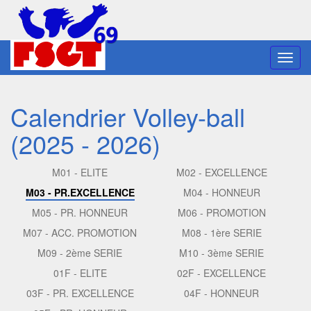
Toggl
navig
Calendrier Volley-ball
(2025 - 2026)
M01 - ELITE
M02 - EXCELLENCE
M03 - PR.EXCELLENCE
M04 - HONNEUR
M05 - PR. HONNEUR
M06 - PROMOTION
M07 - ACC. PROMOTION
M08 - 1ère SERIE
M09 - 2ème SERIE
M10 - 3ème SERIE
01F - ELITE
02F - EXCELLENCE
03F - PR. EXCELLENCE
04F - HONNEUR