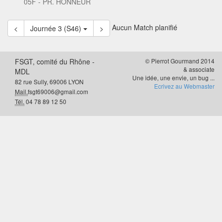
05F - PR. HONNEUR
Aucun Match planifié
<
Journée 3 (S46)
>
FSGT, comité du Rhône -
© Pierrot Gourmand 2014
& associate
MDL
Une idée, une envie, un bug ...
82 rue Sully, 69006 LYON
Ecrivez au Webmaster
Mail.
fsgt69006@gmail.com
Tél.
04 78 89 12 50