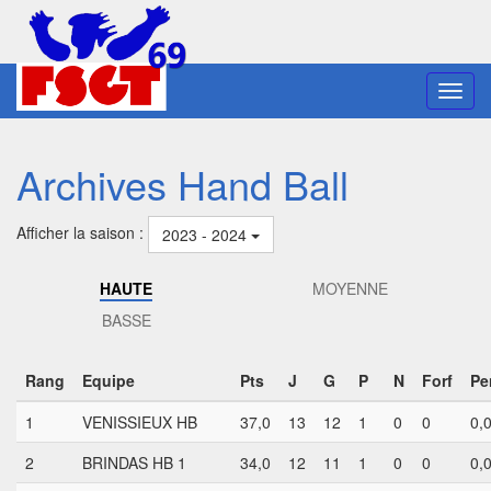
Toggl
navig
Archives Hand Ball
Afficher la saison :
2023 - 2024
HAUTE
MOYENNE
BASSE
Rang
Equipe
Pts
J
G
P
N
Forf
Pe
1
VENISSIEUX HB
37,0
13
12
1
0
0
0,
2
BRINDAS HB 1
34,0
12
11
1
0
0
0,