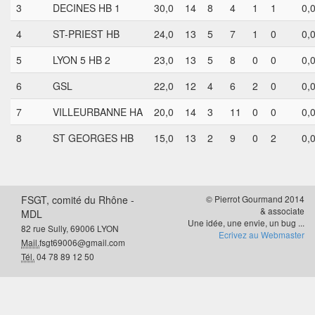
3
DECINES HB 1
30,0
14
8
4
1
1
0,
4
ST-PRIEST HB
24,0
13
5
7
1
0
0,
5
LYON 5 HB 2
23,0
13
5
8
0
0
0,
6
GSL
22,0
12
4
6
2
0
0,
7
VILLEURBANNE HA
20,0
14
3
11
0
0
0,
8
ST GEORGES HB
15,0
13
2
9
0
2
0,
FSGT, comité du Rhône -
© Pierrot Gourmand 2014
& associate
MDL
Une idée, une envie, un bug ...
82 rue Sully, 69006 LYON
Ecrivez au Webmaster
Mail.
fsgt69006@gmail.com
Tél.
04 78 89 12 50