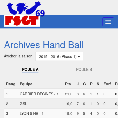
Toggl
navig
Archives Hand Ball
Afficher la saison :
2015 - 2016 (Phase 1)
POULE A
POULE B
Rang
Equipe
Pts
J
G
P
N
Forf
P
1
CARRIER DECINES - 1
21,0
8
6
1
1
0
0
2
GSL
19,0
7
6
1
0
0
0
3
LYON 5 HB - 1
19,0
9
5
4
0
0
0