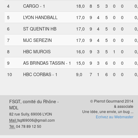
4
CARGO - 1
18,0
8
5
3
0
0
0
5
LYON HANDBALL
17,0
9
4
5
0
0
0
6
ST QUENTIN HB
17,0
9
4
5
0
0
0
7
MJC SEREZIN
17,0
9
4
5
0
0
0
8
HBC MUROIS
16,0
9
3
5
1
0
0
9
AS BRINDAS TASSIN - 1
15,0
9
3
6
0
0
0
10
HBC CORBAS - 1
9,0
7
1
6
0
0
0
FSGT, comité du Rhône -
© Pierrot Gourmand 2014
& associate
MDL
Une idée, une envie, un bug ...
82 rue Sully, 69006 LYON
Ecrivez au Webmaster
Mail.
fsgt69006@gmail.com
Tél.
04 78 89 12 50