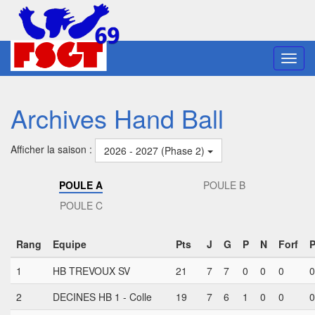
Toggl
navig
Archives Hand Ball
Afficher la saison :
2026 - 2027 (Phase 2)
POULE A
POULE B
POULE C
Rang
Equipe
Pts
J
G
P
N
Forf
1
HB TREVOUX SV
21
7
7
0
0
0
0
2
DECINES HB 1 - Colle
19
7
6
1
0
0
0