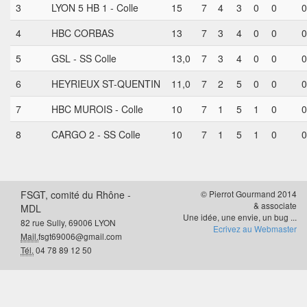
3
LYON 5 HB 1 - Colle
15
7
4
3
0
0
0
4
HBC CORBAS
13
7
3
4
0
0
0
5
GSL - SS Colle
13,0
7
3
4
0
0
0
6
HEYRIEUX ST-QUENTIN
11,0
7
2
5
0
0
0
7
HBC MUROIS - Colle
10
7
1
5
1
0
0
8
CARGO 2 - SS Colle
10
7
1
5
1
0
0
FSGT, comité du Rhône -
© Pierrot Gourmand 2014
& associate
MDL
Une idée, une envie, un bug ...
82 rue Sully, 69006 LYON
Ecrivez au Webmaster
Mail.
fsgt69006@gmail.com
Tél.
04 78 89 12 50