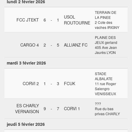
lundi 2 février 2026
TERRAIN DE
USOL
LA PINEE
FCC JTEKT
6
-
1
ROUTOURNE
2 Cote des
vaches IRIGNY
PLAINE DES
JEUX gerland
CARGO 4
2
-
5
ALLIANZ FC
405 Ave Jean
Jaurès LYON
mardi 3 février 2026
STADE
ALBALATE
CORVI 2
1
-
3
FCUK
11 rue Roger
Salengro
VENISSIEUX
???
ES CHARLY
9
-
7
CORVI 1
Rue du bas
VERNAISON
privas CHARLY
jeudi 5 février 2026