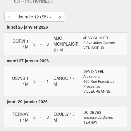
05F - PR. HONNEUR
<
Journée 12 (S5)
>
lundi 26 janvier 2026
MJC
JEAN GUIMIER
CORVI 1
2 Ave Jules Guesde
0
-
3
MONPLAISIR
/ M
VENISSIEUX
2 / M
mardi 27 janvier 2026
DAVID NEEL
Alexandra
USVVB 1
CARGO 1 /
3
-
1
100 Rue Francis de
/ M
M
Pressense
VILLEURBANNE
jeudi 29 janvier 2026
DU DEVES
TERNAY
ECULLY 1 /
0
-
3
Impasse du Devès
1 / M
M
TERNAY