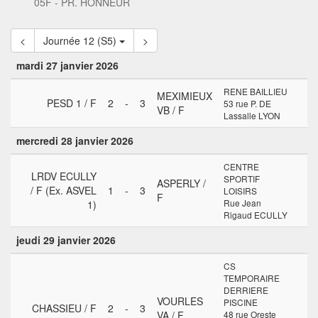
05F - PR. HONNEUR
<
Journée 12 (S5)
>
mardi 27 janvier 2026
RENE BAILLIEU
MEXIMIEUX
PESD 1 / F
2
-
3
53 rue P. DE
VB / F
Lassalle LYON
mercredi 28 janvier 2026
CENTRE
LRDV ECULLY
SPORTIF
ASPERLY /
/ F (Ex. ASVEL
1
-
3
LOISIRS
F
Rue Jean
1)
Rigaud ECULLY
jeudi 29 janvier 2026
CS
TEMPORAIRE
DERRIERE
VOURLES
PISCINE
CHASSIEU / F
2
-
3
VA / F
48 rue Oreste