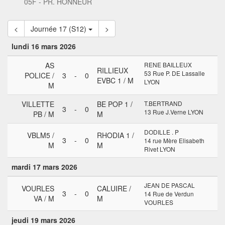
05F - PR. HONNEUR
<
Journée 17 (S12)
>
lundi 16 mars 2026
AS
RENE BAILLEUX
RILLIEUX
53 Rue P. DE Lassalle
POLICE /
3
-
0
EVBC 1 / M
LYON
M
VILLETTE
BE POP 1 /
T.BERTRAND
3
-
0
13 Rue J.Verne LYON
PB / M
M
DODILLE . P
VBLM5 /
RHODIA 1 /
3
-
0
14 rue Mère Elisabeth
M
M
Rivet LYON
mardi 17 mars 2026
JEAN DE PASCAL
VOURLES
CALUIRE /
3
-
0
14 Rue de Verdun
VA / M
M
VOURLES
jeudi 19 mars 2026