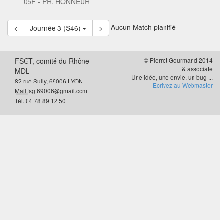
05F - PR. HONNEUR
Aucun Match planifié
<
Journée 3 (S46)
>
FSGT, comité du Rhône -
© Pierrot Gourmand 2014
& associate
MDL
Une idée, une envie, un bug ...
82 rue Sully, 69006 LYON
Ecrivez au Webmaster
Mail.
fsgt69006@gmail.com
Tél.
04 78 89 12 50