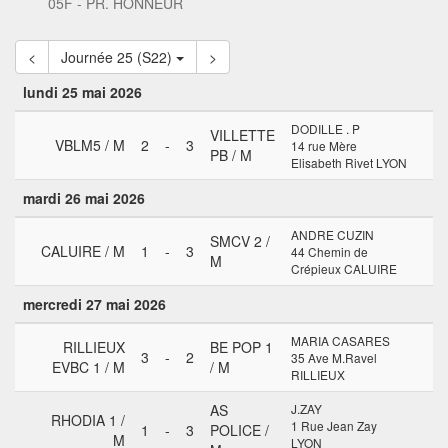
05F - PR. HONNEUR
<
Journée 25 (S22)
>
lundi 25 mai 2026
DODILLE . P
VILLETTE
VBLM5 / M
2
-
3
14 rue Mère
PB / M
Elisabeth Rivet LYON
mardi 26 mai 2026
ANDRE CUZIN
SMCV 2 /
CALUIRE / M
1
-
3
44 Chemin de
M
Crépieux CALUIRE
mercredi 27 mai 2026
MARIA CASARES
RILLIEUX
BE POP 1
3
-
2
35 Ave M.Ravel
EVBC 1 / M
/ M
RILLIEUX
AS
J.ZAY
RHODIA 1 /
1 Rue Jean Zay
1
-
3
POLICE /
M
LYON