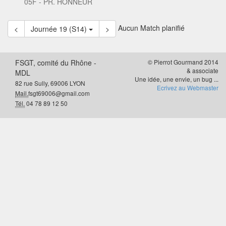
05F - PR. HONNEUR
Aucun Match planifié
<
Journée 19 (S14)
>
FSGT, comité du Rhône -
© Pierrot Gourmand 2014
& associate
MDL
Une idée, une envie, un bug ...
82 rue Sully, 69006 LYON
Ecrivez au Webmaster
Mail.
fsgt69006@gmail.com
Tél.
04 78 89 12 50