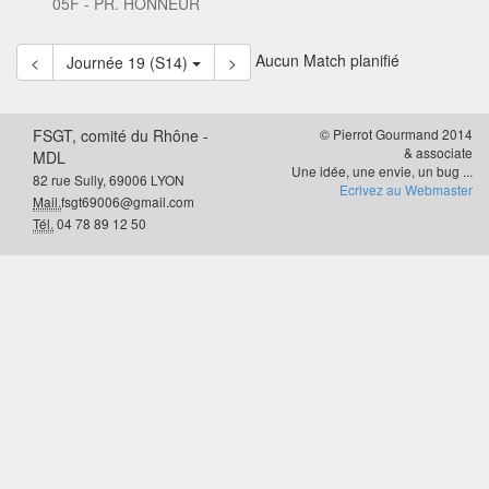
05F - PR. HONNEUR
Aucun Match planifié
<
Journée 19 (S14)
>
FSGT, comité du Rhône -
© Pierrot Gourmand 2014
& associate
MDL
Une idée, une envie, un bug ...
82 rue Sully, 69006 LYON
Ecrivez au Webmaster
Mail.
fsgt69006@gmail.com
Tél.
04 78 89 12 50