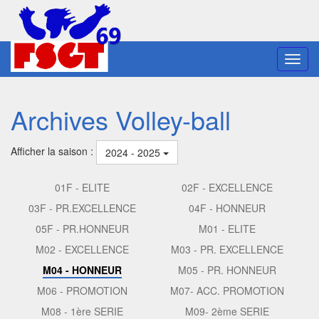
Toggl
navig
Archives Volley-ball
Afficher la saison :
2024 - 2025
01F - ELITE
02F - EXCELLENCE
03F - PR.EXCELLENCE
04F - HONNEUR
05F - PR.HONNEUR
M01 - ELITE
M02 - EXCELLENCE
M03 - PR. EXCELLENCE
M04 - HONNEUR
M05 - PR. HONNEUR
M06 - PROMOTION
M07- ACC. PROMOTION
M08 - 1ère SERIE
M09- 2ème SERIE