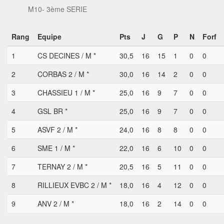
M10- 3ème SERIE
Rang
Equipe
Pts
J
G
P
N
Forf
1
CS DECINES / M *
30,5
16
15
1
0
0
2
CORBAS 2 / M *
30,0
16
14
2
0
0
3
CHASSIEU 1 / M *
25,0
16
9
7
0
0
4
GSL BR *
25,0
16
9
7
0
0
5
ASVF 2 / M *
24,0
16
8
8
0
0
6
SME 1 / M *
22,0
16
6
10
0
0
7
TERNAY 2 / M *
20,5
16
5
11
0
0
8
RILLIEUX EVBC 2 / M *
18,0
16
4
12
0
0
9
ANV 2 / M *
18,0
16
2
14
0
0