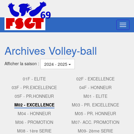
Toggl
navig
Archives Volley-ball
Afficher la saison :
2024 - 2025
01F - ELITE
02F - EXCELLENCE
03F - PR.EXCELLENCE
04F - HONNEUR
05F - PR.HONNEUR
M01 - ELITE
M02 - EXCELLENCE
M03 - PR. EXCELLENCE
M04 - HONNEUR
M05 - PR. HONNEUR
M06 - PROMOTION
M07- ACC. PROMOTION
M08 - 1ère SERIE
M09- 2ème SERIE