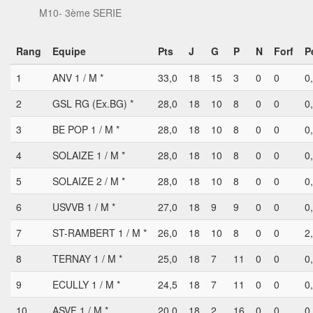
M10- 3ème SERIE
Rang
Equipe
Pts
J
G
P
N
Forf
P
1
ANV 1 / M *
33,0
18
15
3
0
0
0
2
GSL RG (Ex.BG) *
28,0
18
10
8
0
0
0
3
BE POP 1 / M *
28,0
18
10
8
0
0
0
4
SOLAIZE 1 / M *
28,0
18
10
8
0
0
0
5
SOLAIZE 2 / M *
28,0
18
10
8
0
0
0
6
USVVB 1 / M *
27,0
18
9
9
0
0
0
7
ST-RAMBERT 1 / M *
26,0
18
10
8
0
0
2
8
TERNAY 1 / M *
25,0
18
7
11
0
0
0
9
ECULLY 1 / M *
24,5
18
7
11
0
0
0
10
ASVF 1 / M *
20,0
18
2
16
0
0
0