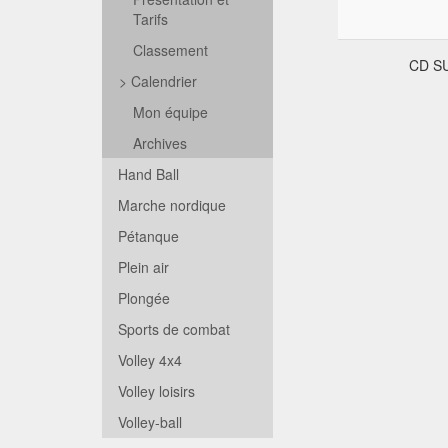
Tarifs
Classement
CD S
>
Calendrier
Mon équipe
Archives
Hand Ball
Marche nordique
Pétanque
Plein air
Plongée
Sports de combat
Volley 4x4
Volley loisirs
Volley-ball