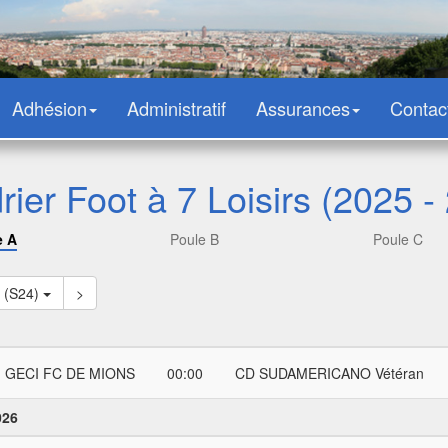
Adhésion
Administratif
Assurances
Contac
rier Foot à 7 Loisirs (2025 -
e A
Poule B
Poule C
7 (S24)
>
GECI FC DE MIONS
00:00
CD SUDAMERICANO Vétéran
026