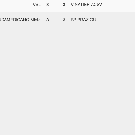
VSL
3
-
3
VINATIER ACSV
UDAMERICANO Mixte
3
-
3
BB BRAZIOU