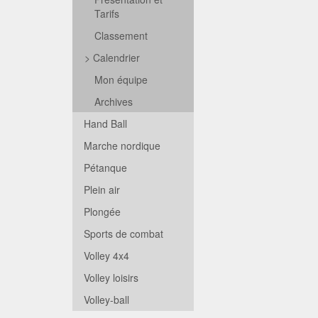
Tarifs
Classement
>
Calendrier
Mon équipe
Archives
Hand Ball
Marche nordique
Pétanque
Plein air
Plongée
Sports de combat
Volley 4x4
Volley loisirs
Volley-ball