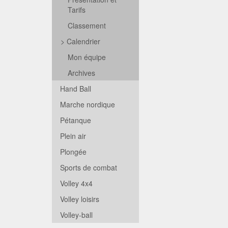
Tarifs
Classement
>
Calendrier
Mon équipe
Archives
Hand Ball
Marche nordique
Pétanque
Plein air
Plongée
Sports de combat
Volley 4x4
Volley loisirs
Volley-ball