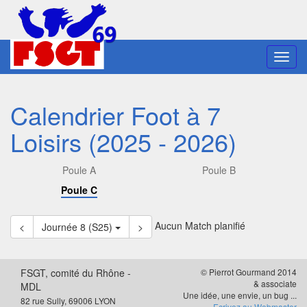
Toggl
navig
Calendrier Foot à 7
Loisirs (2025 - 2026)
Poule A
Poule B
Poule C
Aucun Match planifié
<
Journée 8 (S25)
>
FSGT, comité du Rhône -
© Pierrot Gourmand 2014
& associate
MDL
Une idée, une envie, un bug ...
82 rue Sully, 69006 LYON
Ecrivez au Webmaster