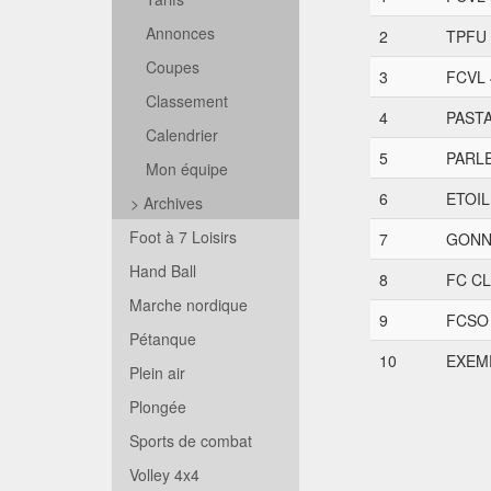
Annonces
2
TPFU
Coupes
3
FCVL 
Classement
4
PAST
Calendrier
5
PARL
Mon équipe
6
ETOI
>
Archives
Foot à 7 Loisirs
7
GONN
Hand Ball
8
FC C
Marche nordique
9
FCSO 
Pétanque
10
EXEM
Plein air
Plongée
Sports de combat
Volley 4x4