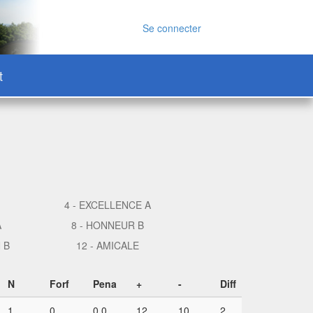
Se connecter
t
4 - EXCELLENCE A
A
8 - HONNEUR B
 B
12 - AMICALE
N
Forf
Pena
+
-
Diff
1
0
0,0
12
10
2