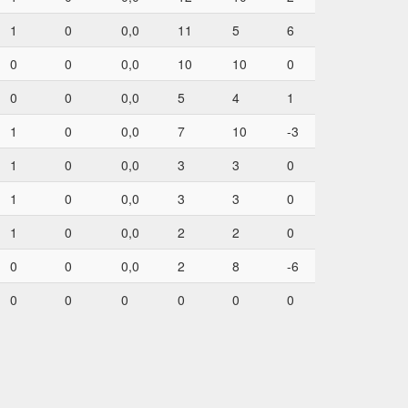
1
0
0,0
11
5
6
0
0
0,0
10
10
0
0
0
0,0
5
4
1
1
0
0,0
7
10
-3
1
0
0,0
3
3
0
1
0
0,0
3
3
0
1
0
0,0
2
2
0
0
0
0,0
2
8
-6
0
0
0
0
0
0