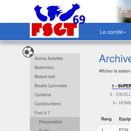
Le comité
Archiv
Autres Activités
Badminton
Afficher la saison
Basket-ball
Boules Lyonnaise
1 - SUPE
5 - EXCEL
Cyclisme
9 - HON
Cyclotourisme
Foot à 7
Rang
Equip
Présentation
1
FCVL 
Tarifs