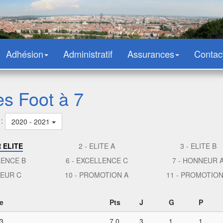
Adhésion
Administratif
Assurances
Contac
es Foot à 7
 :
2020 - 2021
R ELITE
2 - ELITE A
3 - ELITE B
LENCE B
6 - EXCELLENCE C
7 - HONNEUR 
NEUR C
10 - PROMOTION A
11 - PROMOTION
e
Pts
J
G
P
3
7,0
3
1
1