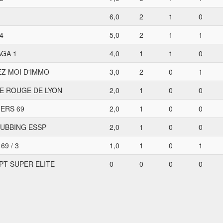
6,0
2
1
0
4
5,0
2
1
1
AGA 1
4,0
1
1
0
EZ MOI D'IMMO
3,0
2
0
1
LE ROUGE DE LYON
2,0
1
0
0
ERS 69
2,0
1
0
0
LUBBING ESSP
2,0
1
0
0
69 / 3
1,0
1
0
1
PT SUPER ELITE
0
0
0
0