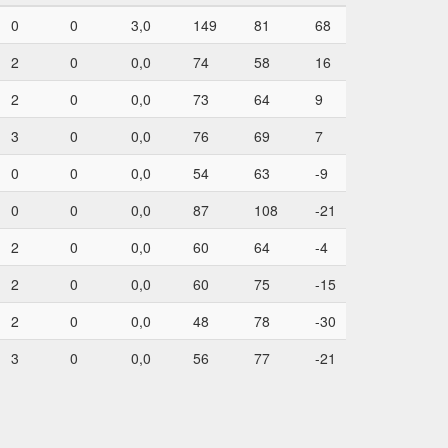
0
0
3,0
149
81
68
2
0
0,0
74
58
16
2
0
0,0
73
64
9
3
0
0,0
76
69
7
0
0
0,0
54
63
-9
0
0
0,0
87
108
-21
2
0
0,0
60
64
-4
2
0
0,0
60
75
-15
2
0
0,0
48
78
-30
3
0
0,0
56
77
-21