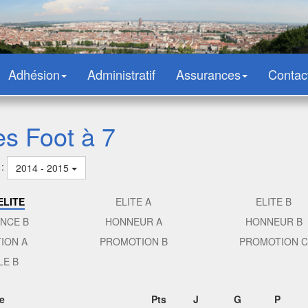
Adhésion
Administratif
Assurances
Contac
es Foot à 7
 :
2014 - 2015
ELITE
ELITE A
ELITE B
NCE B
HONNEUR A
HONNEUR B
ION A
PROMOTION B
PROMOTION C
LE B
e
Pts
J
G
P