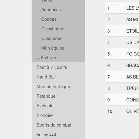
1
LES L
Annonces
Coupes
2
AS M
Classement
3
ETOIL
Calendrier
4
US D
Mon équipe
5
FC G
>
Archives
6
BRAC
Foot à 7 Loisirs
Hand Ball
7
AS B
Marche nordique
8
TPFU
Pétanque
9
GONE
Plein air
10
OL VE
Plongée
Sports de combat
Volley 4x4