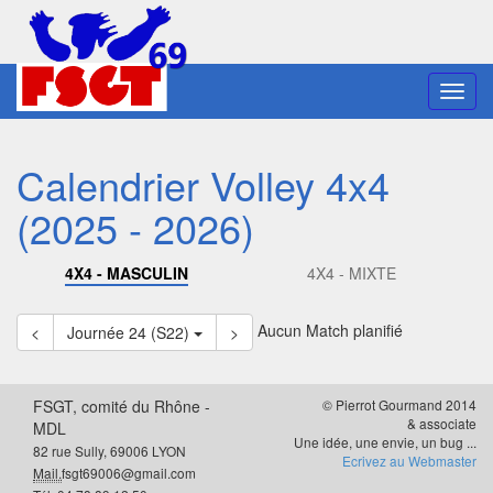
Toggl
navig
Calendrier Volley 4x4
(2025 - 2026)
4X4 - MASCULIN
4X4 - MIXTE
Aucun Match planifié
<
Journée 24 (S22)
>
FSGT, comité du Rhône -
© Pierrot Gourmand 2014
& associate
MDL
Une idée, une envie, un bug ...
82 rue Sully, 69006 LYON
Ecrivez au Webmaster
Mail.
fsgt69006@gmail.com