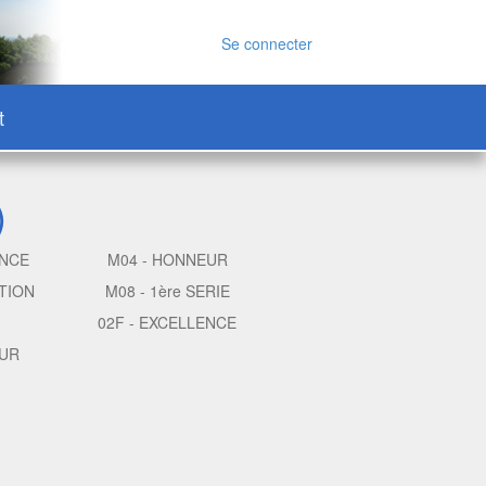
Se connecter
t
)
ENCE
M04 - HONNEUR
TION
M08 - 1ère SERIE
02F - EXCELLENCE
EUR