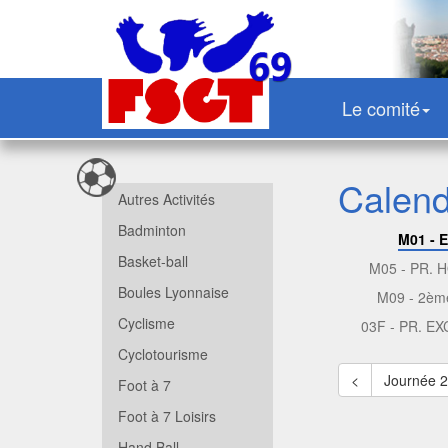
Le comité
Calendr
Autres Activités
Badminton
M01 - 
Basket-ball
M05 - PR.
Boules Lyonnaise
M09 - 2èm
Cyclisme
03F - PR. E
Cyclotourisme
<
Journée 
Foot à 7
Foot à 7 Loisirs
Hand Ball