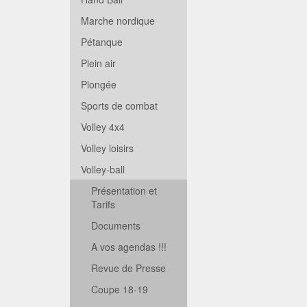
Marche nordique
Pétanque
Plein air
Plongée
Sports de combat
Volley 4x4
Volley loisirs
Volley-ball
Présentation et
Tarifs
Documents
A vos agendas !!!
Revue de Presse
Coupe 18-19