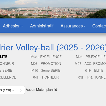
Adhésion
Administratif
Assurances
Contac
ier Volley-ball (2025 - 2026
ELITE
M02 - EXCELLENCE
M03 - PR.EXCELL
 HONNEUR
M06 - PROMOTION
M07 - ACC. PROMO
e SERIE
M10 - 3ème SERIE
01F - ELITE
XCELLENCE
04F - HONNEUR
05F - PR. HONN
Aucun Match planifié
23 (S20)
>