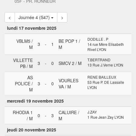
05F - PR. HONNEUR
<
Journée 4 (S47)
>
lundi 17 novembre 2025
DODILLE . P
VBLM5 /
BE POP 1 /
3
-
1
14 rue Mère Elisabeth
M
M
Rivet LYON
VILLETTE
T.BERTRAND
3
-
0
SMCV 2 / M
13 Rue J.Verne LYON
PB / M
AS
RENE BAILLEUX
VOURLES
53 Rue P. DE Lassalle
POLICE /
3
-
0
VA / M
LYON
M
mercredi 19 novembre 2025
RHODIA 1
CALUIRE /
J.ZAY
0
-
3
1 Rue Jean Zay LYON
/ M
M
jeudi 20 novembre 2025