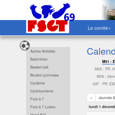
Le comité
Calendr
Autres Activités
Badminton
M01 - 
Basket-ball
M05 - PR.
Boules Lyonnaise
M09 - 2èm
Cyclisme
03F - PR. E
Cyclotourisme
<
Journée 
Foot à 7
lundi 1 décem
Foot à 7 Loisirs
Hand Ball