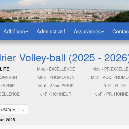
Adhésion
Administratif
Assurances
Contac
ier Volley-ball (2025 - 2026
ELITE
M02 - EXCELLENCE
M03 - PR.EXCELL
 HONNEUR
M06 - PROMOTION
M07 - ACC. PROMO
e SERIE
M10 - 3ème SERIE
01F - ELITE
XCELLENCE
04F - HONNEUR
05F - PR. HONN
6 (S49)
>
bre 2025