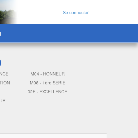
Se connecter
t
)
ENCE
M04 - HONNEUR
TION
M08 - 1ère SERIE
02F - EXCELLENCE
EUR