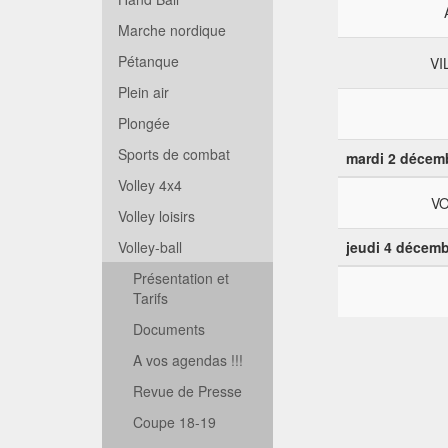
Marche nordique
Pétanque
VI
Plein air
Plongée
Sports de combat
mardi 2 décem
Volley 4x4
VO
Volley loisirs
Volley-ball
jeudi 4 décemb
Présentation et
Tarifs
Documents
A vos agendas !!!
Revue de Presse
Coupe 18-19