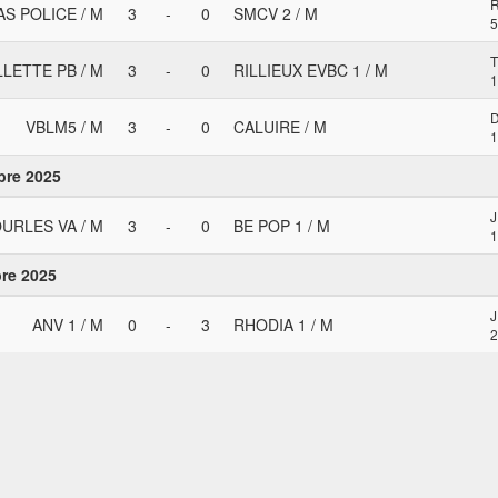
AS POLICE / M
3
-
0
SMCV 2 / M
5
LLETTE PB / M
3
-
0
RILLIEUX EVBC 1 / M
1
D
VBLM5 / M
3
-
0
CALUIRE / M
1
bre 2025
URLES VA / M
3
-
0
BE POP 1 / M
1
re 2025
ANV 1 / M
0
-
3
RHODIA 1 / M
2