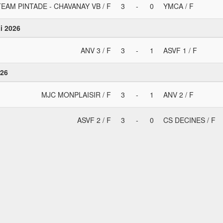
TEAM PINTADE - CHAVANAY VB / F
3
-
0
YMCA / F
i 2026
ANV 3 / F
3
-
1
ASVF 1 / F
026
MJC MONPLAISIR / F
3
-
1
ANV 2 / F
ASVF 2 / F
3
-
0
CS DECINES / F