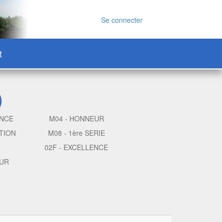
Se connecter
t
)
ENCE
M04 - HONNEUR
TION
M08 - 1ère SERIE
02F - EXCELLENCE
EUR