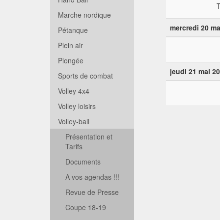
Marche nordique
mercredi 20 ma
Pétanque
Plein air
Plongée
jeudi 21 mai 2
Sports de combat
Volley 4x4
Volley loisirs
Volley-ball
Présentation et
Tarifs
Documents
A vos agendas !!!
Revue de Presse
Coupe 18-19