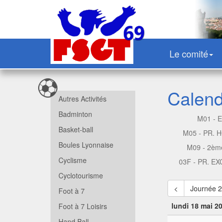
Le comité
Calendr
Autres Activités
Badminton
M01 - 
Basket-ball
M05 - PR.
Boules Lyonnaise
M09 - 2èm
Cyclisme
03F - PR. E
Cyclotourisme
<
Journée 
Foot à 7
lundi 18 mai 2
Foot à 7 Loisirs
Hand Ball