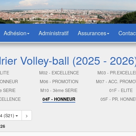
Adhésion
Administratif
Assurances
Contac
ier Volley-ball (2025 - 2026
ELITE
M02 - EXCELLENCE
M03 - PR.EXCELL
 HONNEUR
M06 - PROMOTION
M07 - ACC. PROMO
e SERIE
M10 - 3ème SERIE
01F - ELITE
XCELLENCE
04F - HONNEUR
05F - PR. HONN
24 (S21)
>
026