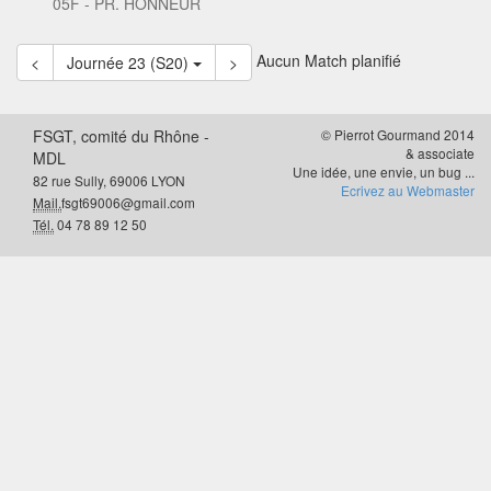
05F - PR. HONNEUR
Aucun Match planifié
<
Journée 23 (S20)
>
FSGT, comité du Rhône -
© Pierrot Gourmand 2014
& associate
MDL
Une idée, une envie, un bug ...
82 rue Sully, 69006 LYON
Ecrivez au Webmaster
Mail.
fsgt69006@gmail.com
Tél.
04 78 89 12 50