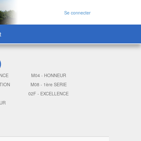
Se connecter
t
)
ENCE
M04 - HONNEUR
TION
M08 - 1ère SERIE
02F - EXCELLENCE
EUR