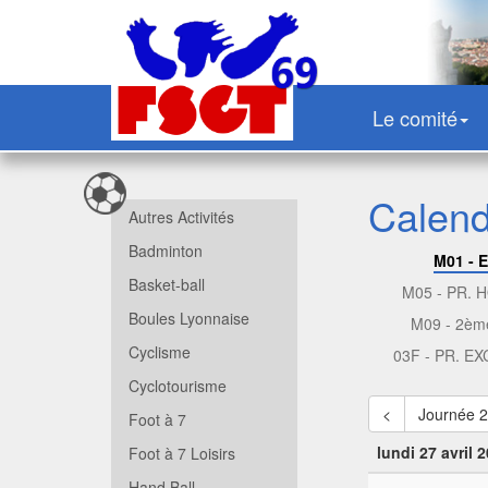
Le comité
Calendr
Autres Activités
Badminton
M01 - 
Basket-ball
M05 - PR.
Boules Lyonnaise
M09 - 2èm
Cyclisme
03F - PR. E
Cyclotourisme
<
Journée 
Foot à 7
lundi 27 avril 
Foot à 7 Loisirs
Hand Ball