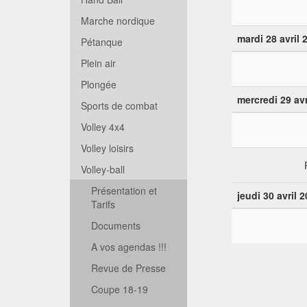
Marche nordique
mardi 28 avril 
Pétanque
Plein air
Plongée
mercredi 29 avr
Sports de combat
Volley 4x4
Volley loisirs
Volley-ball
Présentation et
jeudi 30 avril 
Tarifs
Documents
A vos agendas !!!
Revue de Presse
Coupe 18-19