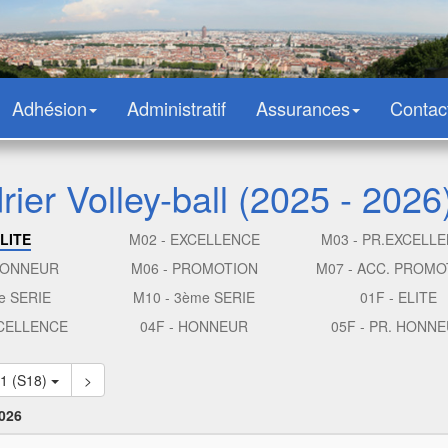
Adhésion
Administratif
Assurances
Contac
ier Volley-ball (2025 - 2026
ELITE
M02 - EXCELLENCE
M03 - PR.EXCELL
 HONNEUR
M06 - PROMOTION
M07 - ACC. PROMO
e SERIE
M10 - 3ème SERIE
01F - ELITE
XCELLENCE
04F - HONNEUR
05F - PR. HONN
21 (S18)
>
2026