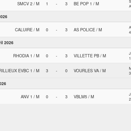
SMCV 2 / M
1
-
3
BE POP 1 / M
A
2026
CALUIRE / M
0
-
3
AS POLICE / M
4
il 2026
J
RHODIA 1 / M
0
-
3
VILLETTE PB / M
1
RILLIEUX EVBC 1 / M
3
-
0
VOURLES VA / M
3
2026
ANV 1 / M
0
-
3
VBLM5 / M
2