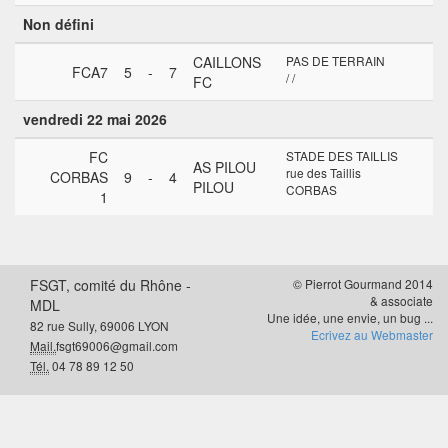
Non défini
CAILLONS
PAS DE TERRAIN
FCA7
5
-
7
/ /
FC
vendredi 22 mai 2026
FC
STADE DES TAILLIS
AS PILOU
rue des Taillis
CORBAS
9
-
4
PILOU
CORBAS
1
FSGT, comité du Rhône -
© Pierrot Gourmand 2014
& associate
MDL
Une idée, une envie, un bug ...
82 rue Sully, 69006 LYON
Ecrivez au Webmaster
Mail.
fsgt69006@gmail.com
Tél.
04 78 89 12 50