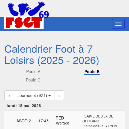
Toggl
navig
Calendrier Foot à 7
Loisirs (2025 - 2026)
Poule A
Poule B
Poule C
<
Journée 4 (S21)
>
lundi 18 mai 2026
PLAINE DES JX DE
RED
ASCO 2
17:45
GERLAND
SOCKS
Plaine des Jeux LYON