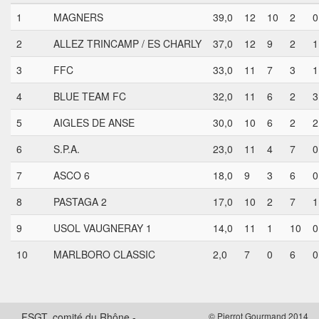
1
MAGNERS
39,0
12
10
2
0
2
ALLEZ TRINCAMP / ES CHARLY
37,0
12
9
2
1
3
FFC
33,0
11
7
3
1
4
BLUE TEAM FC
32,0
11
6
2
3
5
AIGLES DE ANSE
30,0
10
6
2
2
6
S.P.A.
23,0
11
4
7
0
7
ASCO 6
18,0
9
3
6
0
8
PASTAGA 2
17,0
10
2
7
1
9
USOL VAUGNERAY 1
14,0
11
1
10
0
10
MARLBORO CLASSIC
2,0
7
0
6
0
FSGT, comité du Rhône -
© Pierrot Gourmand 2014