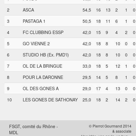
2
ASCA
54,5
16
13
2
1
0
3
PASTAGA 1
50,5
18
11
6
1
0
4
FC CLUBBING ESSP
42,0
15
9
4
2
0
5
GO VIENNE 2
42,0
18
8
10
0
0
6
STUDIO HB (Ex. PMD'I)
42,0
18
8
10
0
0
7
OL DE LA BRINGUE
33,0
18
5
12
1
0
8
POUR LA DARONNE
29,5
14
5
8
1
0
9
OL DES GONES A
29,0
17
4
13
0
0
10
LES GONES DE SATHONAY
25,0
18
2
14
2
0
FSGT, comité du Rhône -
© Pierrot Gourmand 2014
& associate
MDL