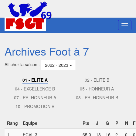
Toggl
navig
Archives Foot à 7
Afficher la saison :
2022 - 2023
01 - ELITE A
02 - ELITE B
04 - EXCELLENCE B
05 - HONNEUR A
07 - PR. HONNEUR A
08 - PR. HONNEUR B
10 - PROMOTION B
Rang
Equipe
Pts
J
G
P
N
F
1
FCVL 3
65,0
18
16
2
0
0